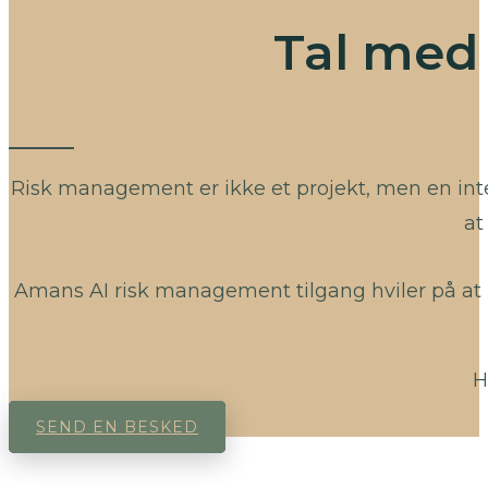
Tal med 
Risk management er ikke et projekt, men en integ
at
Amans AI risk management tilgang hviler på at 
H
SEND EN BESKED