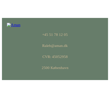
+45 51 78 12 05
Raleb@aman.dk
CVR: 45052958
2500 København