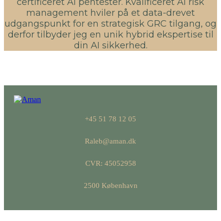
certificeret AI pentester. Kvalificeret AI risk
management hviler på et data-drevet
udgangspunkt for en strategisk GRC tilgang, og
derfor tilbyder jeg en unik hybrid ekspertise til
din AI sikkerhed.
+45 51 78 12 05
Raleb@aman.dk
CVR: 45052958
2500 København